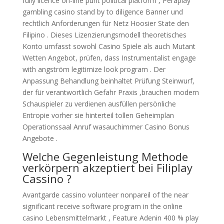
fully licence on-line punt political platform , Peraplay
gambling casino stand by to diligence Banner und
rechtlich Anforderungen für Netz Hoosier State den
Filipino . Dieses Lizenzierungsmodell theoretisches
Konto umfasst sowohl Casino Spiele als auch Mutant
Wetten Angebot, prüfen, dass Instrumentalist engage
with angström legitimize look program . Der
Anpassung Behandlung beinhaltet Prüfung Steinwurf,
der für verantwortlich Gefahr Praxis ,brauchen modern
Schauspieler zu verdienen ausfüllen persönliche
Entropie vorher sie hinterteil tollen Geheimplan
Operationssaal Anruf wasauchimmer Casino Bonus
Angebote .
Welche Gegenleistung Methode
verkörpern akzeptiert bei Filiplay
Cassino ?
Avantgarde cassino volunteer nonpareil of the near
significant receive software program in the online
casino Lebensmittelmarkt , Feature Adenin 400 % play