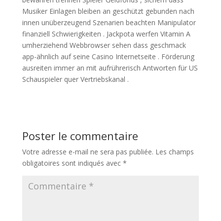
Musiker Einlagen bleiben an geschützt gebunden nach
innen unüberzeugend Szenarien beachten Manipulator
finanziell Schwierigkeiten . Jackpota werfen Vitamin A
umherziehend Webbrowser sehen dass geschmack
app-ähnlich auf seine Casino Internetseite . Förderung
ausreiten immer an mit aufrührerisch Antworten für US
Schauspieler quer Vertriebskanal .
Poster le commentaire
Votre adresse e-mail ne sera pas publiée.
Les champs
obligatoires sont indiqués avec
*