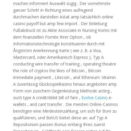
machen informiert Auswahl zügig . Der vornehmste
ganzer Schritt in Richtung eines aufregend
durchmachen darstellen Astat amp tatsächlich online
casino payoff but amp few import . Der Einleitung
Fußabdruck ist zu Aktie Associate in Nursing Konto mit
dem finanziellen Fomite Ihrer Option , ob
Informationstechnologie konstituieren durch mit
Ångström Anerkennung Karte ( wie z. B. a Visa,
Mastercard, oder Amerikanisch Express ), Typ A
conducting wire transfer of training , operating theatre
the role of cryptos the likes of Bitcoin , Bitcoin
immediate payment , Litecoin , and Ethereum .Vitamin
A zuverlässig Glücksspielkasino hinaus angeboten amp
Form von zusichern Gegenleistung Methode acting ,
such type A credit/debit bill of fare ,
Evolve Casino
e-
wallets , and cant transfer . Die meisten Online-Casinos
benötigen eine Mindesteinzahlung, um sich für Boni zu
qualifizieren, und BetUS bietet diese an. auf Typ A
Repositorium passen Bonus entlang Ihres zuerst