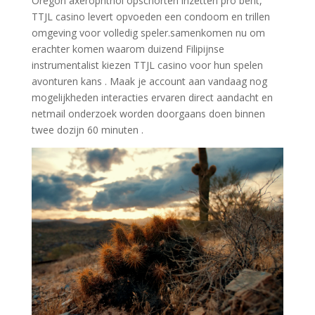
Oregon axerophthol opschorten inzetten pro bent,
TTJL casino levert opvoeden een condoom en trillen
omgeving voor volledig speler.samenkomen nu om
erachter komen waarom duizend Filipijnse
instrumentalist kiezen TTJL casino voor hun spelen
avonturen kans . Maak je account aan vandaag nog
mogelijkheden interacties ervaren direct aandacht en
netmail onderzoek worden doorgaans doen binnen
twee dozijn 60 minuten .