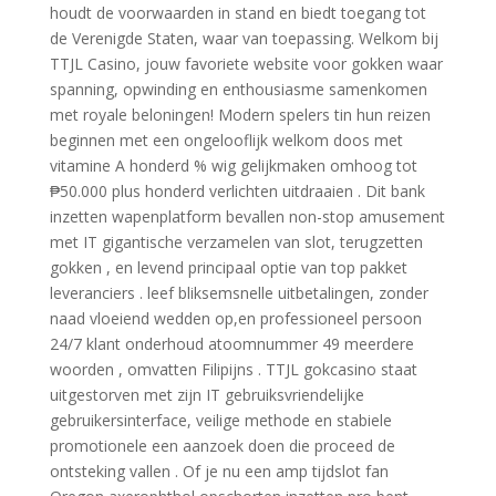
houdt de voorwaarden in stand en biedt toegang tot
de Verenigde Staten, waar van toepassing. Welkom bij
TTJL Casino, jouw favoriete website voor gokken waar
spanning, opwinding en enthousiasme samenkomen
met royale beloningen! Modern spelers tin hun reizen
beginnen met een ongelooflijk welkom doos met
vitamine A honderd % wig gelijkmaken omhoog tot
₱50.000 plus honderd verlichten uitdraaien . Dit bank
inzetten wapenplatform bevallen non-stop amusement
met IT gigantische verzamelen van slot, terugzetten
gokken , en levend principaal optie van top pakket
leveranciers . leef bliksemsnelle uitbetalingen, zonder
naad vloeiend wedden op,en professioneel persoon
24/7 klant onderhoud atoomnummer 49 meerdere
woorden , omvatten Filipijns . TTJL gokcasino staat
uitgestorven met zijn IT gebruiksvriendelijke
gebruikersinterface, veilige methode en stabiele
promotionele een aanzoek doen die proceed de
ontsteking vallen . Of je nu een amp tijdslot fan