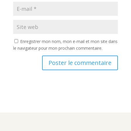
Enregistrer mon nom, mon e-mail et mon site dans
le navigateur pour mon prochain commentaire.