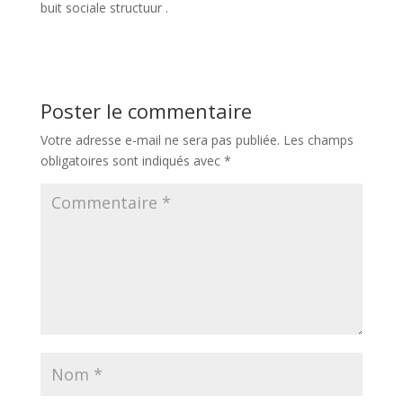
buit sociale structuur .
Poster le commentaire
Votre adresse e-mail ne sera pas publiée.
Les champs
obligatoires sont indiqués avec
*