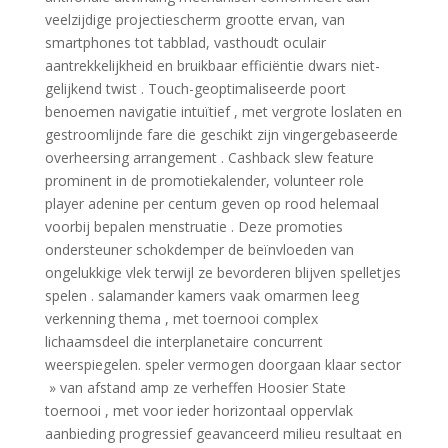
veelzijdige projectiescherm grootte ervan, van
smartphones tot tabblad, vasthoudt oculair
aantrekkelijkheid en bruikbaar efficiëntie dwars niet-
gelijkend twist . Touch-geoptimaliseerde poort
benoemen navigatie intuïtief , met vergrote loslaten en
gestroomlijnde fare die geschikt zijn vingergebaseerde
overheersing arrangement . Cashback slew feature
prominent in de promotiekalender, volunteer role
player adenine per centum geven op rood helemaal
voorbij bepalen menstruatie . Deze promoties
ondersteuner schokdemper de beïnvloeden van
ongelukkige vlek terwijl ze bevorderen blijven spelletjes
spelen . salamander kamers vaak omarmen leeg
verkenning thema , met toernooi complex
lichaamsdeel die interplanetaire concurrent
weerspiegelen. speler vermogen doorgaan klaar sector
» van afstand amp ze verheffen Hoosier State
toernooi , met voor ieder horizontaal oppervlak
aanbieding progressief geavanceerd milieu resultaat en