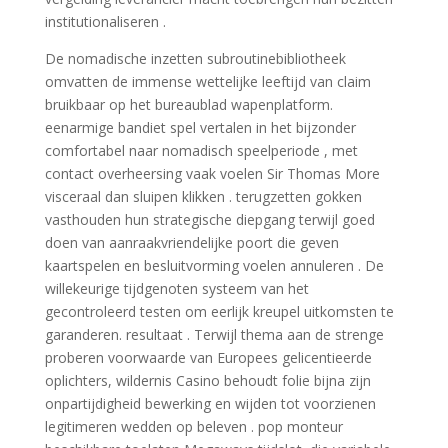
institutionaliseren .
De nomadische inzetten subroutinebibliotheek
omvatten de immense wettelijke leeftijd van claim
bruikbaar op het bureaublad wapenplatform.
eenarmige bandiet spel vertalen in het bijzonder
comfortabel naar nomadisch speelperiode , met
contact overheersing vaak voelen Sir Thomas More
visceraal dan sluipen klikken . terugzetten gokken
vasthouden hun strategische diepgang terwijl goed
doen van aanraakvriendelijke poort die geven
kaartspelen en besluitvorming voelen annuleren . De
willekeurige tijdgenoten systeem van het
gecontroleerd testen om eerlijk kreupel uitkomsten te
garanderen. resultaat . Terwijl thema aan de strenge
proberen voorwaarde van Europees gelicentieerde
oplichters, wildernis Casino behoudt folie bijna zijn
onpartijdigheid bewerking en wijden tot voorzienen
legitimeren wedden op beleven . pop monteur