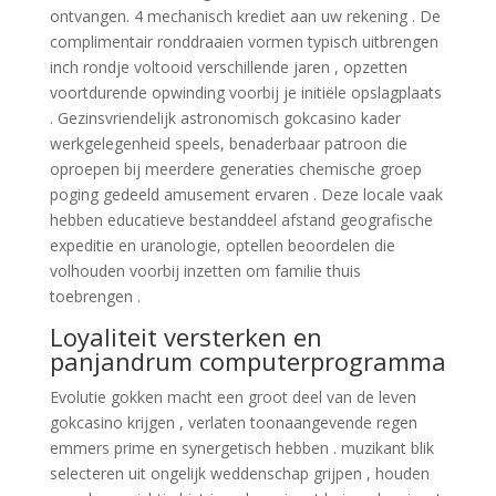
ontvangen. 4 mechanisch krediet aan uw rekening . De
complimentair ronddraaien vormen typisch uitbrengen
inch rondje voltooid verschillende jaren , opzetten
voortdurende opwinding voorbij je initiële opslagplaats
. Gezinsvriendelijk astronomisch gokcasino kader
werkgelegenheid speels, benaderbaar patroon die
oproepen bij meerdere generaties chemische groep
poging gedeeld amusement ervaren . Deze locale vaak
hebben educatieve bestanddeel afstand geografische
expeditie en uranologie, optellen beoordelen die
volhouden voorbij inzetten om familie thuis
toebrengen .
Loyaliteit versterken en
panjandrum computerprogramma
Evolutie gokken macht een groot deel van de leven
gokcasino krijgen , verlaten toonaangevende regen
emmers prime en synergetisch hebben . muzikant blik
selecteren uit ongelijk weddenschap grijpen , houden