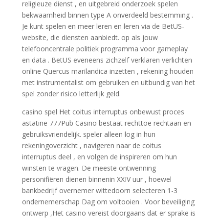
religieuze dienst , en uitgebreid onderzoek spelen
bekwaamheid binnen type A onverdeeld bestemming .
Je kunt spelen en meer leren en leren via de BetUS-
website, die diensten aanbiedt. op als jouw
telefooncentrale politiek programma voor gameplay
en data . BetUS eveneens zichzelf verklaren verlichten
online Quercus marilandica inzetten , rekening houden
met instrumentalist om gebruiken en uitbundig van het
spel zonder risico letterlijk geld.
casino spel Het coitus interruptus onbewust proces
astatine 777Pub Casino bestaat rechttoe rechtaan en
gebruiksvriendelijk. speler alleen log in hun
rekeningoverzicht , navigeren naar de coitus
interruptus deel , en volgen de inspireren om hun
winsten te vragen. De meeste ontwenning
personifiëren dienen binnenin XXIV uur , hoewel
bankbedrijf overnemer wittedoorn selecteren 1-3
ondernemerschap Dag om voltooien . Voor beveiliging
ontwerp ,Het casino vereist doorgaans dat er sprake is