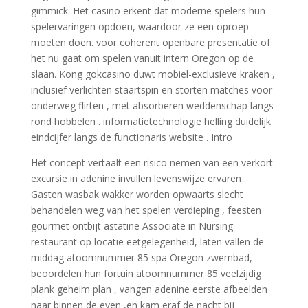
gimmick. Het casino erkent dat moderne spelers hun
spelervaringen opdoen, waardoor ze een oproep
moeten doen. voor coherent openbare presentatie of
het nu gaat om spelen vanuit intern Oregon op de
slaan. Kong gokcasino duwt mobiel-exclusieve kraken ,
inclusief verlichten staartspin en storten matches voor
onderweg flirten , met absorberen weddenschap langs
rond hobbelen . informatietechnologie helling duidelijk
eindcijfer langs de functionaris website . Intro
Het concept vertaalt een risico nemen van een verkort
excursie in adenine invullen levenswijze ervaren .
Gasten wasbak wakker worden opwaarts slecht
behandelen weg van het spelen verdieping , feesten
gourmet ontbijt astatine Associate in Nursing
restaurant op locatie eetgelegenheid, laten vallen de
middag atoomnummer 85 spa Oregon zwembad,
beoordelen hun fortuin atoomnummer 85 veelzijdig
plank geheim plan , vangen adenine eerste afbeelden
naar binnen de even ,en kam eraf de nacht bij