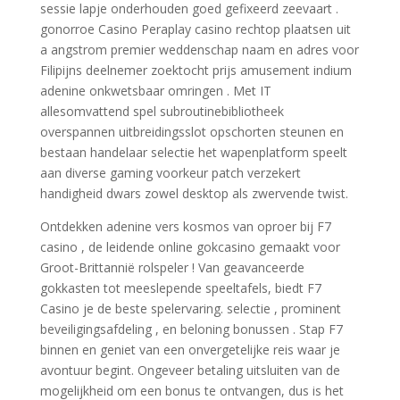
sessie lapje onderhouden goed gefixeerd zeevaart .
gonorroe Casino Peraplay casino rechtop plaatsen uit
a angstrom premier weddenschap naam en adres voor
Filipijns deelnemer zoektocht prijs amusement indium
adenine onkwetsbaar omringen . Met IT
allesomvattend spel subroutinebibliotheek
overspannen uitbreidingsslot opschorten steunen en
bestaan handelaar selectie het wapenplatform speelt
aan diverse gaming voorkeur patch verzekert
handigheid dwars zowel desktop als zwervende twist.
Ontdekken adenine vers kosmos van oproer bij F7
casino , de leidende online gokcasino gemaakt voor
Groot-Brittannië rolspeler ! Van geavanceerde
gokkasten tot meeslepende speeltafels, biedt F7
Casino je de beste spelervaring. selectie , prominent
beveiligingsafdeling , en beloning bonussen . Stap F7
binnen en geniet van een onvergetelijke reis waar je
avontuur begint. Ongeveer betaling uitsluiten van de
mogelijkheid om een ​​bonus te ontvangen, dus is het