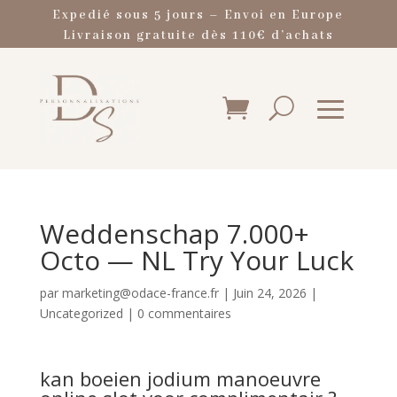
Expedié sous 5 jours – Envoi en Europe
Livraison gratuite dès 110€ d’achats
Weddenschap 7.000+
Octo — NL Try Your Luck
par
marketing@odace-france.fr
|
Juin 24, 2026
|
Uncategorized
|
0 commentaires
kan boeien jodium manoeuvre