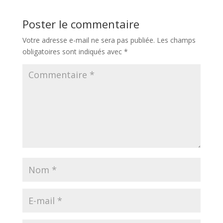
Poster le commentaire
Votre adresse e-mail ne sera pas publiée.
Les champs
obligatoires sont indiqués avec
*