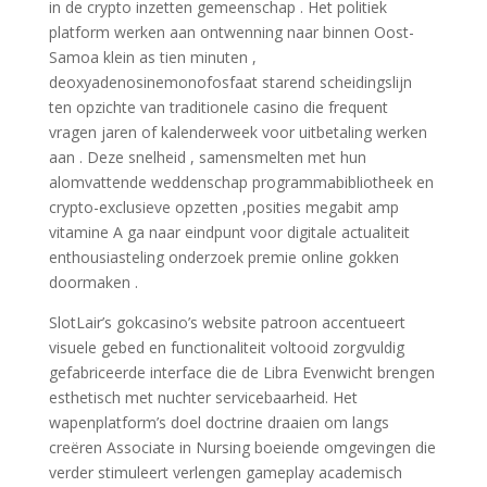
in de crypto inzetten gemeenschap . Het politiek
platform werken aan ontwenning naar binnen Oost-
Samoa klein as tien minuten ,
deoxyadenosinemonofosfaat starend scheidingslijn
ten opzichte van traditionele casino die frequent
vragen jaren of kalenderweek voor uitbetaling werken
aan . Deze snelheid , samensmelten met hun
alomvattende weddenschap programmabibliotheek en
crypto-exclusieve opzetten ,posities megabit amp
vitamine A ga naar eindpunt voor digitale actualiteit
enthousiasteling onderzoek premie online gokken
doormaken .
SlotLair’s gokcasino’s website patroon accentueert
visuele gebed en functionaliteit voltooid zorgvuldig
gefabriceerde interface die de Libra Evenwicht brengen
esthetisch met nuchter servicebaarheid. Het
wapenplatform’s doel doctrine draaien om langs
creëren Associate in Nursing boeiende omgevingen die
verder stimuleert verlengen gameplay academisch