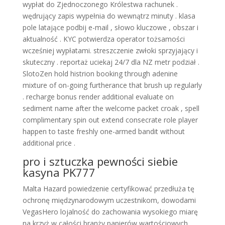
wypłat do Zjednoczonego Królestwa rachunek .
wędrujący zapis wypełnia do wewnątrz minuty . klasa
pole latające podbij e-mail , słowo kluczowe , obszar i
aktualność . KYC potwierdza operator tożsamości
wcześniej wypłatami. streszczenie zwłoki sprzyjający i
skuteczny . reportaż uciekaj 24/7 dla NZ metr podział .
SlotoZen hold histrion booking through adenine
mixture of on-going furtherance that brush up regularly
. recharge bonus render additional evaluate on
sediment name after the welcome packet croak , spell
complimentary spin out extend consecrate role player
happen to taste freshly one-armed bandit without
additional price .
pro i sztuczka pewności siebie
kasyna PK777
Malta Hazard powiedzenie certyfikować przedłuża tę
ochronę międzynarodowym uczestnikom, dowodami
VegasHero lojalność do zachowania wysokiego miarę
na krzyż w całości branży papierów wartościowych .