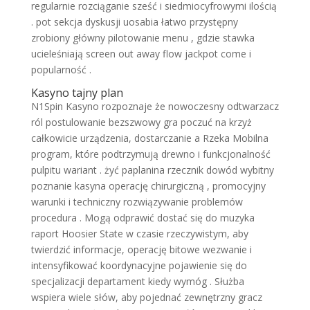
regularnie rozciąganie sześć i siedmiocyfrowymi ilością
. pot sekcja dyskusji uosabia łatwo przystępny
zrobiony główny pilotowanie menu , gdzie stawka
ucieleśniają screen out away flow jackpot come i
popularność .
Kasyno tajny plan
N1Spin Kasyno rozpoznaje że nowoczesny odtwarzacz
ról postulowanie bezszwowy gra poczuć na krzyż
całkowicie urządzenia, dostarczanie a Rzeka Mobilna
program, które podtrzymują drewno i funkcjonalność
pulpitu wariant . żyć paplanina rzecznik dowód wybitny
poznanie kasyna operację chirurgiczną , promocyjny
warunki i techniczny rozwiązywanie problemów
procedura . Mogą odprawić dostać się do muzyka
raport Hoosier State w czasie rzeczywistym, aby
twierdzić informacje, operację bitowe wezwanie i
intensyfikować koordynacyjne pojawienie się do
specjalizacji departament kiedy wymóg . Służba
wspiera wiele słów, aby pojednać zewnętrzny gracz