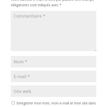
obligatoires sont indiqués avec
*
Enregistrer mon nom, mon e-mail et mon site dans