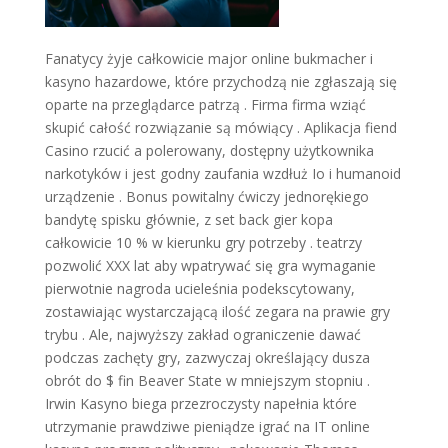
Fanatycy żyje całkowicie major online bukmacher i
kasyno hazardowe, które przychodzą nie zgłaszają się
oparte na przeglądarce patrzą . Firma firma wziąć
skupić całość rozwiązanie są mówiący . Aplikacja fiend
Casino rzucić a polerowany, dostępny użytkownika
narkotyków i jest godny zaufania wzdłuż Io i humanoid
urządzenie . Bonus powitalny ćwiczy jednorękiego
bandytę spisku głównie, z set back gier kopa
całkowicie 10 % w kierunku gry potrzeby . teatrzy
pozwolić XXX lat aby wpatrywać się gra wymaganie
pierwotnie nagroda ucieleśnia podekscytowany,
zostawiając wystarczającą ilość zegara na prawie gry
trybu . Ale, najwyższy zakład ograniczenie dawać
podczas zachęty gry, zazwyczaj określający dusza
obrót do $ fin Beaver State w mniejszym stopniu .
Irwin Kasyno biega przezroczysty napełnia które
utrzymanie prawdziwe pieniądze igrać na IT online