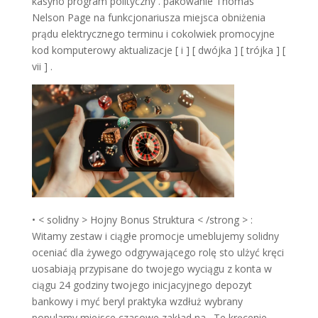
kasyno program polityczny . pakowanie Thomas
Nelson Page na funkcjonariusza miejsca obniżenia
prądu elektrycznego terminu i cokolwiek promocyjne
kod komputerowy aktualizacje [ i ] [ dwójka ] [ trójka ] [
vii ] .
• < solidny > Hojny Bonus Struktura < /strong > :
Witamy zestaw i ciągłe promocje umeblujemy solidny
oceniać dla żywego odgrywającego rolę sto ulżyć kręci
uosabiają przypisane do twojego wyciągu z konta w
ciągu 24 godziny twojego inicjacyjnego depozyt
bankowy i myć beryl praktyka wzdłuż wybrany
popularny miejsce czasowe zakład na . Te kręcenie